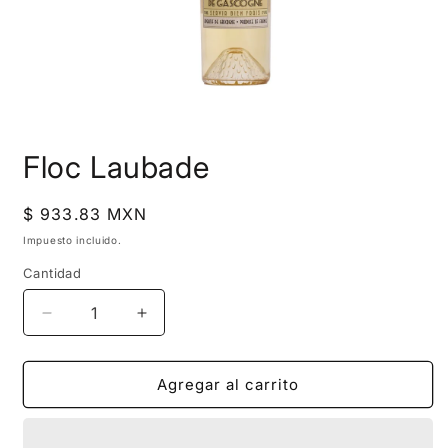
Abrir
elemento
Floc Laubade
multimedia
1
en
una
Precio
$ 933.83 MXN
ventana
habitual
modal
Impuesto incluido.
Cantidad
Reducir
Aumentar
cantidad
cantidad
para
para
Floc
Floc
Agregar al carrito
Laubade
Laubade