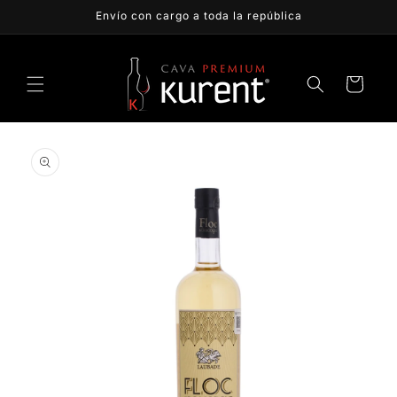
Ir
Envío con cargo a toda la república
directamente
al contenido
Carrito
Ir
directamente
a la
información
del producto