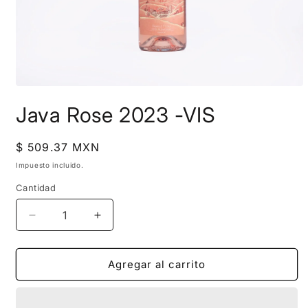
Abrir
elemento
Java Rose 2023 -VIS
multimedia
1
en
una
Precio
$ 509.37 MXN
ventana
habitual
modal
Impuesto incluido.
Cantidad
Reducir
Aumentar
cantidad
cantidad
para
para
Java
Java
Agregar al carrito
Rose
Rose
2023
2023
-
-