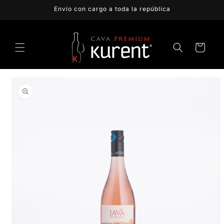
Ir
Envío con cargo a toda la república
directamente
al contenido
Carrito
Ir
directamente
a la
información
del producto