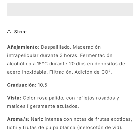
Sleeve
Sleeve
Export
Export
V3
V3
NM.
NM.
75.0
75.0
Share
CL.
CL.
Añejamiento:
Despalillado. Maceración
intrapelicular durante 3 horas. Fermentación
alcohólica a 15°C durante 20 días en depósitos de
acero inoxidable. Filtración. Adición de CO².
Graduación:
10.5
Vista:
Color rosa pálido, con reflejos rosados y
matices ligeramente azulados.
Aroma/s:
Nariz intensa con notas de frutas exóticas,
lichi y frutas de pulpa blanca (melocotón de vid).