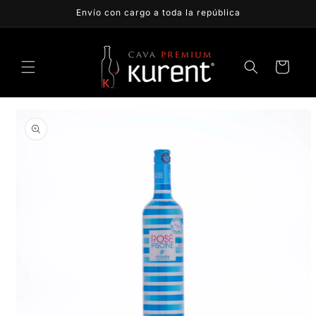
Ir
Envío con cargo a toda la república
directamente
al contenido
Carrito
Ir
directamente
a la
información
del producto