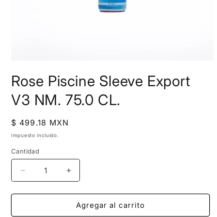
Abrir
elemento
Rose Piscine Sleeve Export
multimedia
1
en
V3 NM. 75.0 CL.
una
ventana
modal
Precio
$ 499.18 MXN
habitual
Impuesto incluido.
Cantidad
Reducir
Aumentar
cantidad
cantidad
para
para
Rose
Rose
Agregar al carrito
Piscine
Piscine